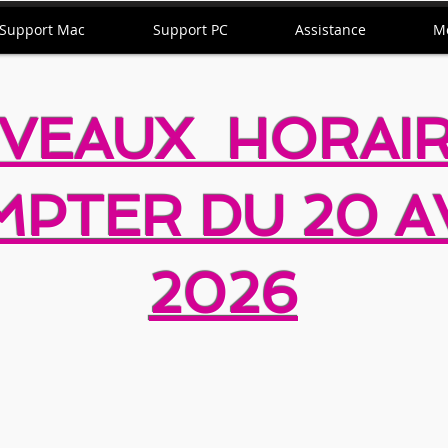
Support Mac
Support PC
Assistance
M
VEAUX HORAIR
PTER DU 20 A
2026