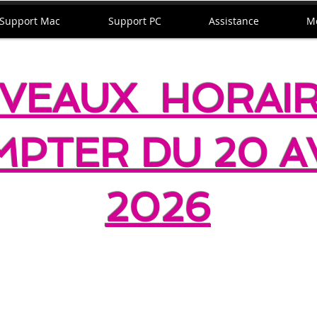
Support Mac
Support PC
Assistance
M
VEAUX HORAIR
PTER DU 20 A
2026