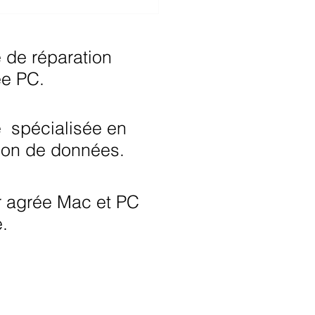
areils numériques,
ciels… : pourquoi est-
angereux de négliger
s mises à jour?
se de réparation
e PC.
e spécialisée en
on de données.
r agrée Mac et PC
.