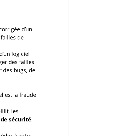
corrigée d’un 
failles de 
’un logiciel 
er des failles 
r des bugs, de 
les, la fraude 
lit, les 
 de sécurité
.
céder à votre 