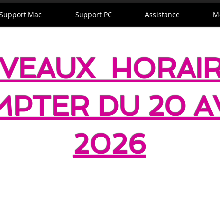
Support Mac
Support PC
Assistance
M
VEAUX HORAIR
PTER DU 20 A
2026