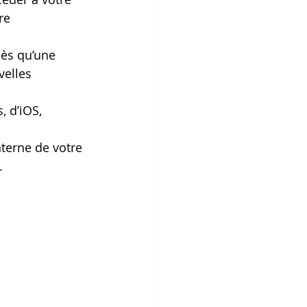
re 
dès qu’une 
velles 
 d’iOS, 
nterne de votre 
.