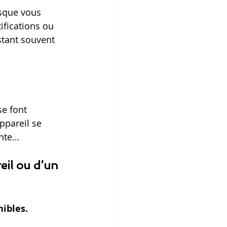
sque vous 
ifications ou 
istant souvent 
se font 
ppareil se 
ante… 
eil ou d’un 
nibles.