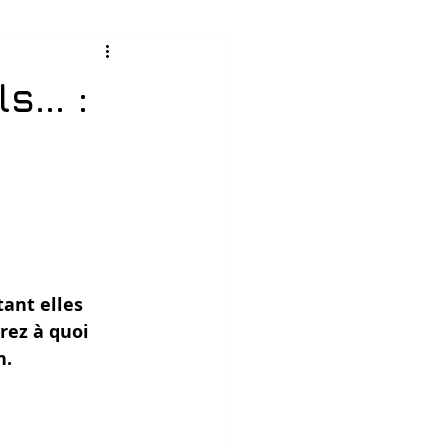
ls… :
ant elles 
rez à quoi 
. 