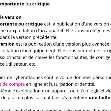
importante
 ou 
critique
de 
version
ortante ou critique 
est la publication d’une version 
me d’exploitation d’un appareil. Elle vous protège des 
 dans la version précédente.
version 
est la publication d’une version plus avancée d
loitation d’un équipement. Elle vous permet de corrig
si d’installer de nouvelles fonctionnalités, de corrige
ce utilisateur, etc. 
ues de cyberattaques sont le vol de données personnel
e de compte
 en ligne et l’usurpation d’identité. 
ème d’exploitation d’un appareil ou qu’un logiciel vieil
de plus en plus susceptibles d’y identifier 
une faille
té est une brèche par laquelle il devient possible d’ac